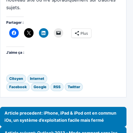
sujets.
Partager :
Plus
J’aime ça :
Citoyen
Internet
Facebook
Google
RSS
Twitter
Navigation de l’article
Article precedent: iPhone, iPad & iPod ont en commun
iOs, un système d’exploitation facile mais fermé
Article suivant: Outlook 2013 – Mode compact sans les