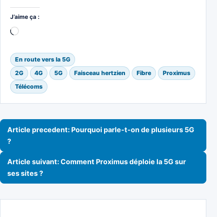
J’aime ça :
Chargement…
En route vers la 5G
2G
4G
5G
Faisceau hertzien
Fibre
Proximus
Télécoms
Navigation de l’article
Article precedent: Pourquoi parle-t-on de plusieurs 5G
?
Article suivant: Comment Proximus déploie la 5G sur
ses sites ?