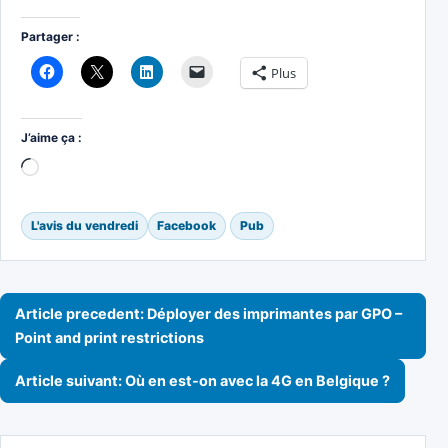
Partager :
Plus
J’aime ça :
Chargement…
L'avis du vendredi
Facebook
Pub
Navigation de l’article
Article precedent: Déployer des imprimantes par GPO –
Point and print restrictions
Article suivant: Où en est-on avec la 4G en Belgique ?