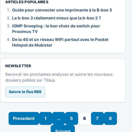
ARTICLES POPULAIRES
Guide pour connecter une imprimante à la B-box 3
La b-box 3 réellement mieux que la b-box 2 ?
IGMP Snooping : le bon choix de switch pour
Proximus TV
De la 4G et un réseau WiFi partout avec le Pocket
Hotspot de Mobistar
NEWSLETTER
Recevoir les prochaines analyses et suivre les nouveaux
dossiers publies sur Tibius.
Suivre le flux RSS
Navigation des articles
Precedent
1
…
5
6
7
8
Suivant