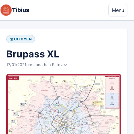
Aller au contenu
Tibius
Menu
CITOYEN
Brupass XL
17/01/2021
par Jonathan Estevez