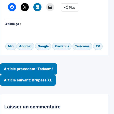
Plus
J’aime ça :
Mini
Android
Google
Proximus
Télécoms
TV
Navigation de l’article
Article precedent: Tadaam !
Article suivant: Brupass XL
Laisser un commentaire