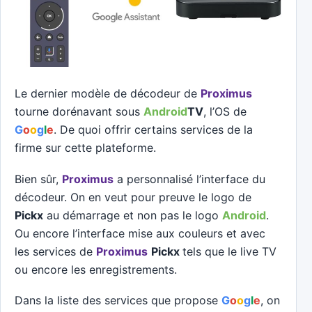
Le dernier modèle de décodeur de
Proximus
tourne dorénavant sous
Android
TV
, l’OS de
G
o
o
g
l
e
. De quoi offrir certains services de la
firme sur cette plateforme.
Bien sûr,
Proximus
a personnalisé l’interface du
décodeur. On en veut pour preuve le logo de
Pickx
au démarrage et non pas le logo
Android
.
Ou encore l’interface mise aux couleurs et avec
les services de
Proximus
Pickx
tels que le live TV
ou encore les enregistrements.
Dans la liste des services que propose
G
o
o
g
l
e
, on