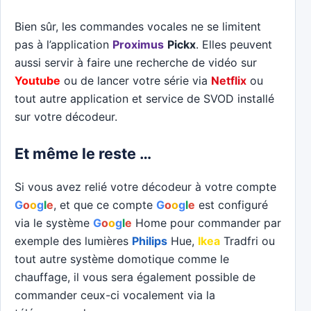
Bien sûr, les commandes vocales ne se limitent
pas à l’application
Proximus
Pickx
. Elles peuvent
aussi servir à faire une recherche de vidéo sur
Youtube
ou de lancer votre série via
Netflix
ou
tout autre application et service de SVOD installé
sur votre décodeur.
Et même le reste …
Si vous avez relié votre décodeur à votre compte
G
o
o
g
l
e
, et que ce compte
G
o
o
g
l
e
est configuré
via le système
G
o
o
g
l
e
Home pour commander par
exemple des lumières
Philips
Hue,
Ikea
Tradfri ou
tout autre système domotique comme le
chauffage, il vous sera également possible de
commander ceux-ci vocalement via la