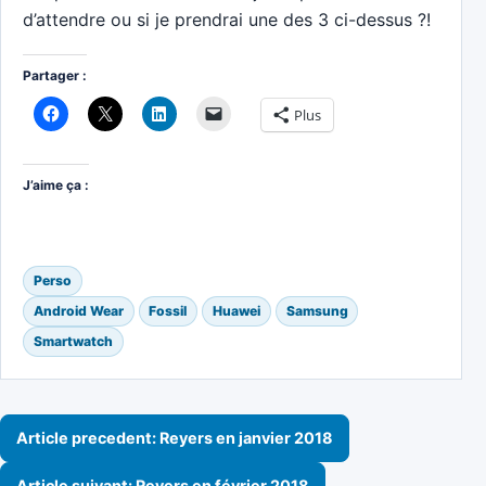
d’attendre ou si je prendrai une des 3 ci-dessus ?!
Partager :
Plus
J’aime ça :
Perso
Android Wear
Fossil
Huawei
Samsung
Smartwatch
Navigation de l’article
Article precedent: Reyers en janvier 2018
Article suivant: Reyers en février 2018