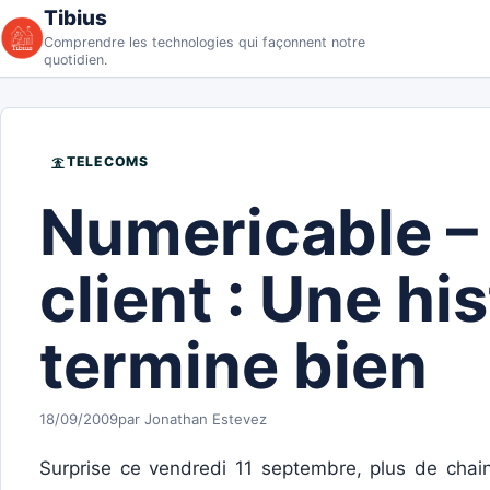
Aller au contenu
Tibius
Comprendre les technologies qui façonnent notre
quotidien.
TELECOMS
Numericable –
client : Une his
termine bien
18/09/2009
par Jonathan Estevez
Surprise ce vendredi 11 septembre, plus de chai