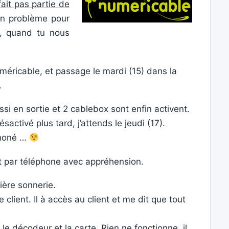
ait pas partie de
 un problème pour
, quand tu nous
éricable, et passage le mardi (15) dans la
.
si en sortie et 2 cablebox sont enfin activent.
activé plus tard, j’attends le jeudi (17).
éphoné …
nt par téléphone avec appréhension.
ière sonnerie.
client. Il à accès au client et me dit que tout
le décodeur et la carte. Rien ne fonctionne, il