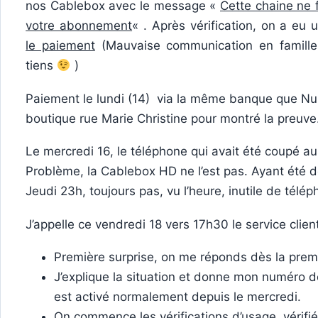
nos Cablebox avec le message «
Cette chaine ne f
votre abonnement
« . Après vérification, on a eu
le paiement
(Mauvaise communication en famille
tiens
)
Paiement le lundi (14) via la même banque que Num
boutique rue Marie Christine pour montré la preuve
Le mercredi 16, le téléphone qui avait été coupé aus
Problème, la Cablebox HD ne l’est pas. Ayant été dés
Jeudi 23h, toujours pas, vu l’heure, inutile de tél
J’appelle ce vendredi 18 vers 17h30 le service clie
Première surprise, on me réponds dès la prem
J’explique la situation et donne mon numéro de 
est activé normalement depuis le mercredi.
On commence les vérifications d’usage, vérifié 