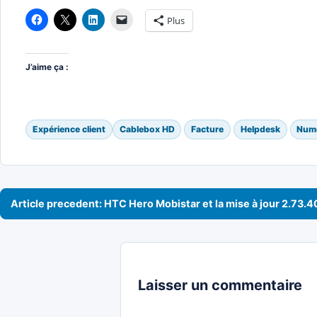
Plus
J’aime ça :
Expérience client
Cablebox HD
Facture
Helpdesk
Nume
Navigation de l’article
Article precedent: HTC Hero Mobistar et la mise à jour 2.73.4
Laisser un commentaire