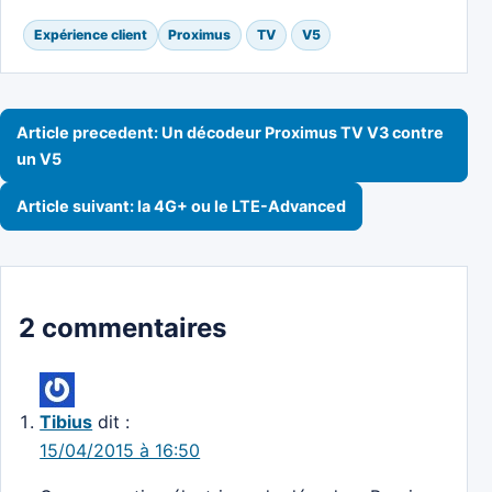
Expérience client
Proximus
TV
V5
Navigation de l’article
Article precedent: Un décodeur Proximus TV V3 contre
un V5
Article suivant: la 4G+ ou le LTE-Advanced
2 commentaires
Tibius
dit :
15/04/2015 à 16:50