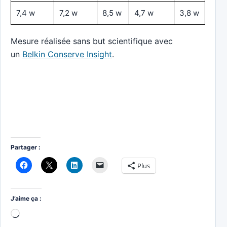
7,4 w
7,2 w
8,5 w
4,7 w
3,8 w
Mesure réalisée sans but scientifique avec
un
Belkin Conserve Insight
.
Partager :
Plus
J’aime ça :
Chargement…