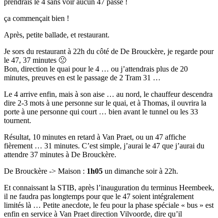
prendrais le 4 sans voir aucun 47 passé !
ça commençait bien !
Après, petite ballade, et restaurant.
Je sors du restaurant à 22h du côté de De Brouckère, je regarde pour
le 47, 37 minutes 🙁
Bon, direction le quai pour le 4 … ou j’attendrais plus de 20
minutes, preuves en est le passage de 2 Tram 31 …
Le 4 arrive enfin, mais à son aise … au nord, le chauffeur descendra
dire 2-3 mots à une personne sur le quai, et à Thomas, il ouvrira la
porte à une personne qui court … bien avant le tunnel ou les 33
tournent.
Résultat, 10 minutes en retard à Van Praet, ou un 47 affiche
fièrement … 31 minutes. C’est simple, j’aurai le 47 que j’aurai du
attendre 37 minutes à De Brouckère.
De Brouckère -> Maison :
1h05
un dimanche soir à 22h.
Et connaissant la STIB, après l’inauguration du terminus Heembeek,
il ne faudra pas longtemps pour que le 47 soient intégralement
limités là … Petite anecdote, le feu pour la phase spéciale « bus » est
enfin en service à Van Praet direction Vilvoorde, dire qu’il