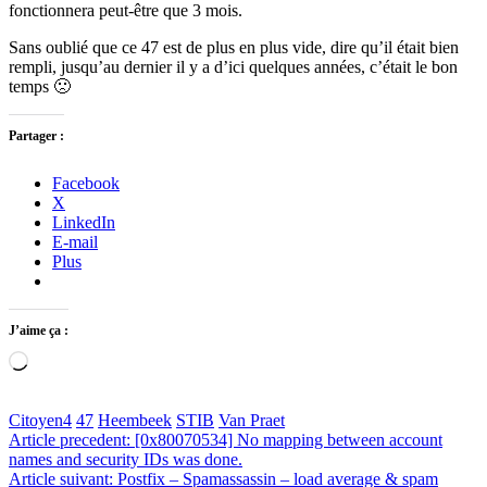
fonctionnera peut-être que 3 mois.
Sans oublié que ce 47 est de plus en plus vide, dire qu’il était bien
rempli, jusqu’au dernier il y a d’ici quelques années, c’était le bon
temps 🙁
Partager :
Facebook
X
LinkedIn
E-mail
Plus
J’aime ça :
Chargement…
Citoyen
4
47
Heembeek
STIB
Van Praet
Navigation
Article precedent: [0x80070534] No mapping between account
names and security IDs was done.
de
Article suivant: Postfix – Spamassassin – load average & spam