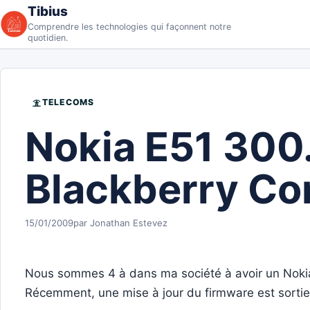
Aller au contenu
Tibius
Comprendre les technologies qui façonnent notre
quotidien.
TELECOMS
Nokia E51 300
Blackberry Co
15/01/2009
par Jonathan Estevez
Nous sommes 4 à dans ma société à avoir un Nokia
Récemment, une mise à jour du firmware est sortie. 